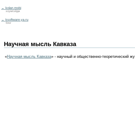
← kolan.mobi
хоумпэйдж
← ksoftware.ya.ru
блог
Научная мысль Кавказа
«
Научная мысль Кавказа
» - научный и общественно-теоретический жу