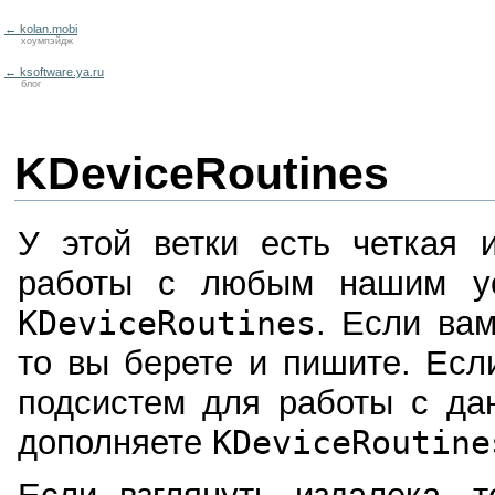
← kolan.mobi
хоумпэйдж
← ksoftware.ya.ru
блог
KDeviceRoutines
У этой ветки есть четкая 
работы с любым нашим ус
KDeviceRoutines
. Если ва
то вы берете и пишите. Ес
подсистем для работы с да
дополняете
KDeviceRoutine