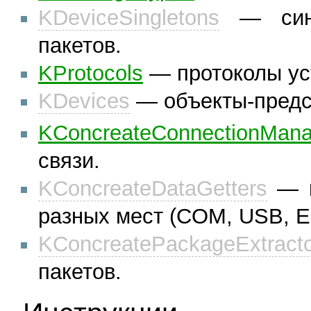
KDeviceSingletons
— синг
пакетов.
KProtocols
— протоколы ус
KDevices
— объекты-предст
KConcreateConnectionMana
связи.
KConcreateDataGetters
— к
разных мест (COM, USB, E
KConcreatePackageExtract
пакетов.