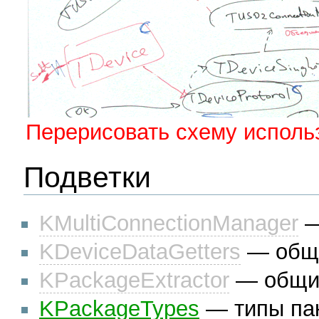
Перерисовать схему исполь
Подветки
KMultiConnectionManager
—
KDeviceDataGetters
— общи
KPackageExtractor
— общие
KPackageTypes
— типы пак