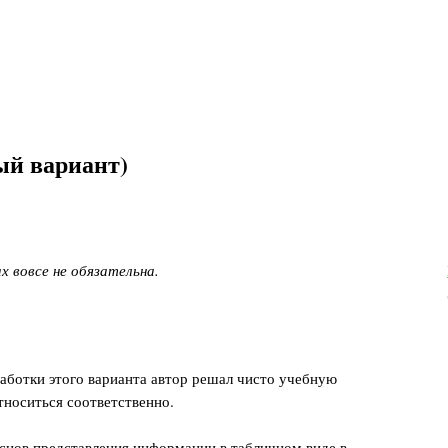
ый вариант)
х вовсе не обязательна.
аботки этого варианта автор решал чисто учебную
относиться соответственно.
снов представления информации в табличном виде в