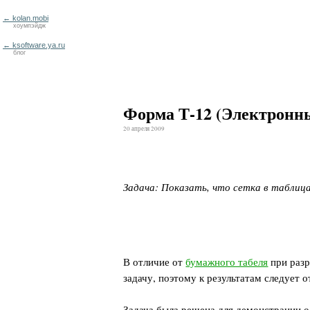
← kolan.mobi
хоумпэйдж
← ksoftware.ya.ru
блог
Форма Т-12 (Электронн
20 апреля 2009
Задача: Показать, что сетка в таблица
В отличие от
бумажного табеля
при разр
задачу, поэтому к результатам следует 
Задача была решена для демонстрации о