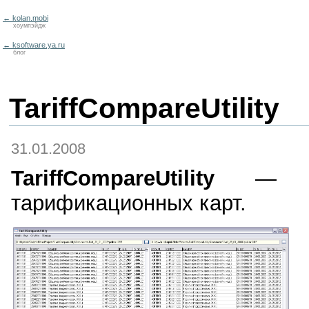
← kolan.mobi
хоумпэйдж
← ksoftware.ya.ru
блог
TariffCompareUtility
31.01.2008
TariffCompareUtility
— про
тарификационных карт.