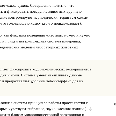
я
несколько суток
. Совершенно понятно, что
ть и фиксировать поведение животных вручную
ение контролируют периодически, теряя тем самым
 что голодающую крысу кто-то подкармливает).
ю, как фиксация поведения животных можно и нужно
ыли придумана комплексная система измерения,
веденческих моделей лабораторных животных
воляет фиксировать ход биологических экспериментов
 дня и ночи. Система умеет накапливать данные
к и предоставляет удобный веб-интерфейс для их
сложная система принцип её работы прост: клетки с
К
рые чувствуют вибрацию, звук и касания поилки (→).
аются блоком микропроцессорной электроники и