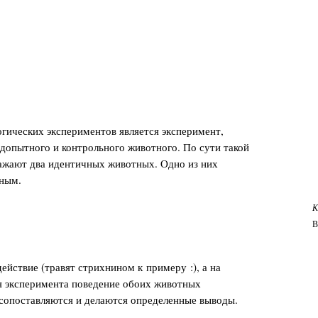
гических экспериментов является эксперимент,
одопытного и контрольного животного. По сути такой
сажают два идентичных животных. Одно из них
тным.
К
В
йствие (травят стрихнином к примеру :), а на
я эксперимента поведение обоих животных
 сопоставляются и делаются определенные выводы.