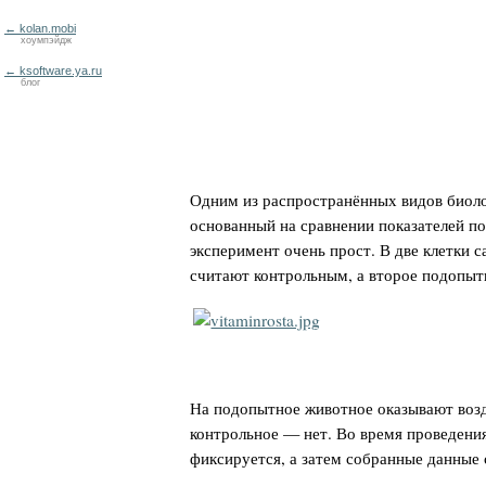
← kolan.mobi
хоумпэйдж
← ksoftware.ya.ru
блог
Одним из распространённых видов биоло
основанный на сравнении показателей п
эксперимент очень прост. В две клетки 
считают контрольным, а второе подопы
На подопытное животное оказывают возде
контрольное — нет. Во время проведени
фиксируется, а затем собранные данные