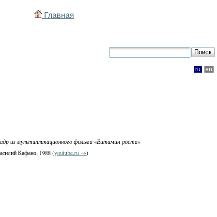
Главная
ru
en
адр из мультипликационного фильма «Витамин роста»
асилий Кафано, 1988 (
youtube.ru →
)