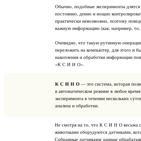
Обычно, подобные эксперименты длятс
постоянно, денно и нощно контролирова
практически невозможно, поэтому повед
важную информацию (как, например, то,
Очевидно, что такую рутинную операци
переложить на компьютер, для этого и б
накопления и обработки информации по
«К С И Н О».
К С И Н О
— это система, которая поз
в автоматическом режиме в любое время
эксперимента в течении нескольких суто
анализа и обработки.
Не смотря на то, что К С И Н О весьма 
животными оборудуются датчиками, кото
Собранные датчиками данные обрабатыв